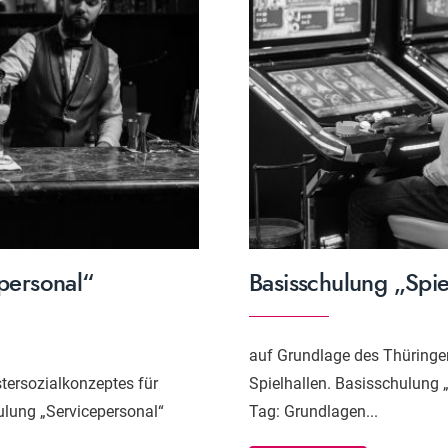
personal“
Basisschulung „Spie
auf Grundlage des Thüringe
tersozialkonzeptes für
Spielhallen. Basisschulung „
hulung „Servicepersonal“
Tag: Grundlagen
...