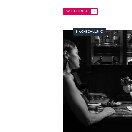
→
WEITERLESEN
NACHSCHULUNG