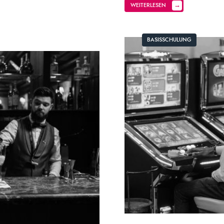
→
WEITERLESEN
BASISSCHULUNG