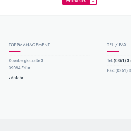
→
WEITERLESEN
TOPPMANAGEMENT
TEL / FAX
Koenbergkstraße 3
Tel:
(0361) 3 
99084 Erfurt
Fax: (0361) 
› Anfahrt