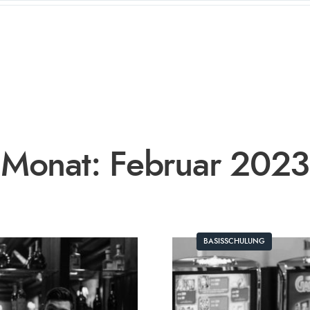
Monat:
Februar 2023
BASISSCHULUNG