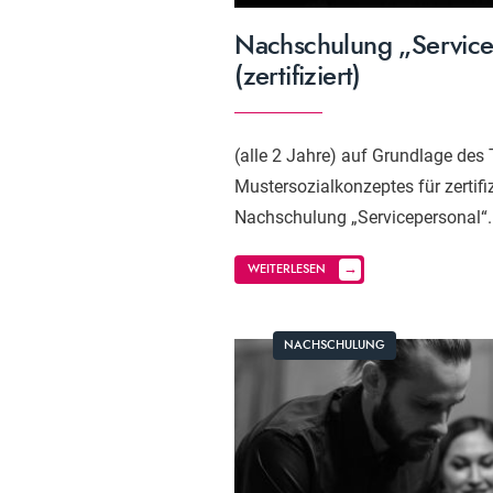
Nachschulung „Service
(zertifiziert)
(alle 2 Jahre) auf Grundlage des
Mustersozialkonzeptes für zertifiz
Nachschulung „Servicepersonal“
.
→
WEITERLESEN
NACHSCHULUNG