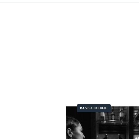
BASISSCHULUNG