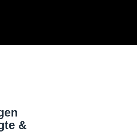
gen
gte &