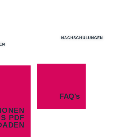
NACHSCHULUNGEN
EN
FAQ's
IONEN
LS PDF
OADEN