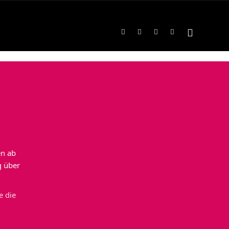
en ab
g über
e die