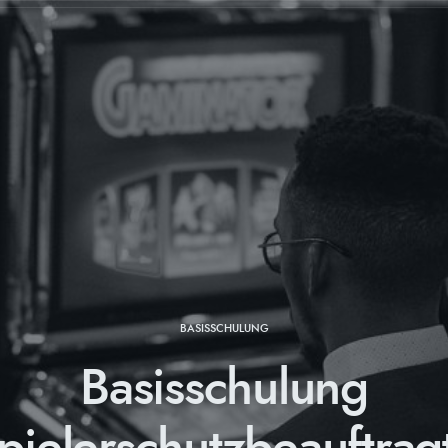
BASISSCHULUNG
Basisschulung
pielerschutzbeauftrag