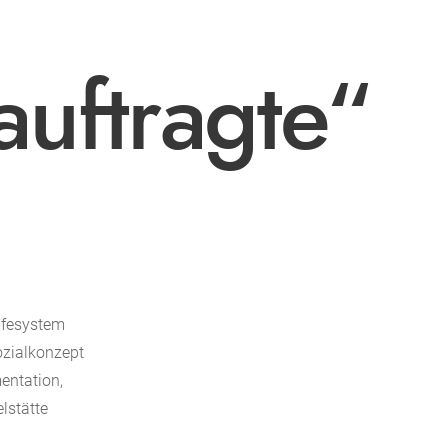
auftragte“
ilfesystem
ozialkonzept
entation,
lstätte