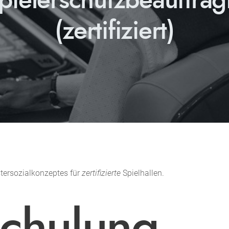
(zertifiziert)
tersozialkonzeptes für
zertifizierte
Spielhallen.
schulung