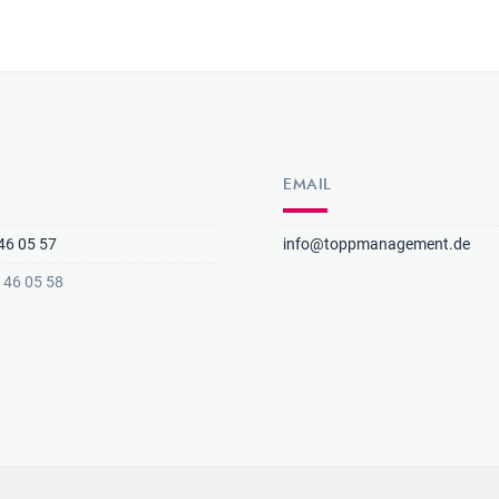
EMAIL
46 05 57
info@toppmanagement.de
3 46 05 58