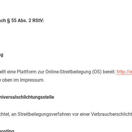
ach § 55 Abs. 2 RStV:
ng
lt eine Plattform zur Online-Streitbeilegung (OS) bereit:
http:/
ie oben im Impressum.
niversalschlichtungsstelle
ichtet, an Streitbeilegungsverfahren vor einer
Verbraucherschlich
osting